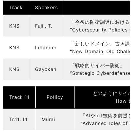
Track
Speakers
「今後の防衛調達における
KNS
Fujii, T.
“Cybersecurity Policies f
「新しいドメイン、古き課題
KNS
Liflander
“New Domain, Old Challe
「戦略的サイバー防衛」
KNS
Gaycken
“Strategic Cyberdefense”
どのようにサイバ
Track 11
Pollicy
How to
「AIやIoT技術を前
Tr.11: L1
Murai
“Advanced roles of Cy