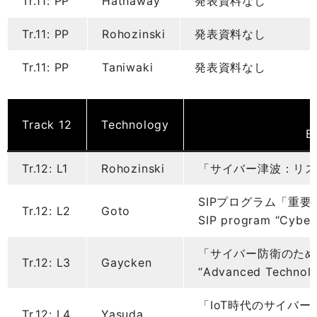
Tr.11: PP
Hathaway
発表資料なし
Tr.11: PP
Rohozinski
発表資料なし
Tr.11: PP
Taniwaki
発表資料なし
Track 12
Technology
B
Tr.12: L1
Rohozinski
「サイバー津波：リス
SIPプログラム「重
Tr.12: L2
Goto
SIP program “Cyber-S
「サイバー防衛のた
Tr.12: L3
Gaycken
“Advanced Technolo
「IoT時代のサイバ
Tr.12: L4
Yasuda